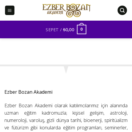
İçeriğe
atla
SEPET /
₺
0,00
0
Ezber Bozan Akademi
Ezber Bozan Akademi olarak katılımcılarımız için alanında
uzman eğitim kadromuzla; kişisel gelişim, astroloji,
numeroloji, varoluş, gizli dünya tarihi, bioenerji, spiritüalizm
ve fütürizm gibi konularda eğitim programları, seminerler,