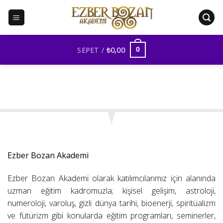
İçeriğe
atla
SEPET /
₺
0,00
0
Ezber Bozan Akademi
Ezber Bozan Akademi olarak katılımcılarımız için alanında
uzman eğitim kadromuzla; kişisel gelişim, astroloji,
numeroloji, varoluş, gizli dünya tarihi, bioenerji, spiritüalizm
ve fütürizm gibi konularda eğitim programları, seminerler,