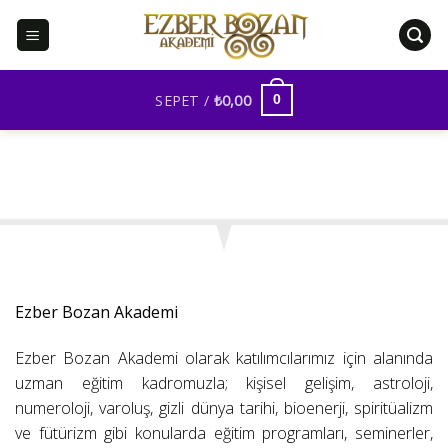
İçeriğe
atla
SEPET /
₺
0,00
0
Ezber Bozan Akademi
Ezber Bozan Akademi olarak katılımcılarımız için alanında
uzman eğitim kadromuzla; kişisel gelişim, astroloji,
numeroloji, varoluş, gizli dünya tarihi, bioenerji, spiritüalizm
ve fütürizm gibi konularda eğitim programları, seminerler,